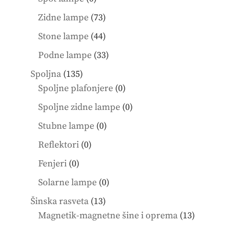
products
73
Zidne lampe
73
products
44
Stone lampe
44
products
33
Podne lampe
33
products
135
Spoljna
135
products
0
Spoljne plafonjere
0
products
0
Spoljne zidne lampe
0
products
0
Stubne lampe
0
products
0
Reflektori
0
products
0
Fenjeri
0
products
0
Solarne lampe
0
products
13
Šinska rasveta
13
products
13
Magnetik-magnetne šine i oprema
13