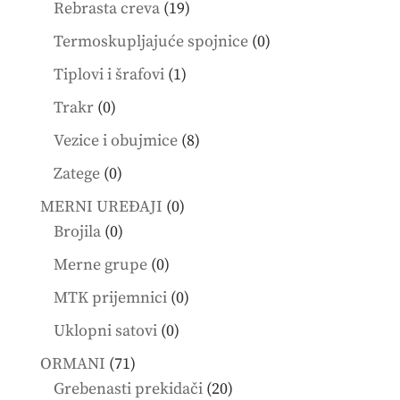
19
Rebrasta creva
19
products
0
Termoskupljajuće spojnice
0
products
1
Tiplovi i šrafovi
1
product
0
Trakr
0
products
8
Vezice i obujmice
8
products
0
Zatege
0
products
0
MERNI UREĐAJI
0
0
products
Brojila
0
products
0
Merne grupe
0
products
0
MTK prijemnici
0
products
0
Uklopni satovi
0
products
71
ORMANI
71
products
20
Grebenasti prekidači
20