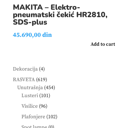
MAKITA – Elektro-
pneumatski čekić HR2810,
SDS-plus
45.690,00
din
Add to cart
4
Dekoracija
4
products
619
RASVETA
619
products
454
Unutrašnja
454
101
products
Lusteri
101
products
96
Visilice
96
products
102
Plafonjere
102
products
0
Spot lampe
0