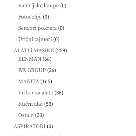
products
0
Baterijske lampe
0
products
0
Fotoćelije
0
products
0
Senzori pokreta
0
products
0
Utični tajmeri
0
products
259
ALATI i MAŠINE
259
68
products
BENMAN
68
products
26
F.F. GROUP
26
products
165
MAKITA
165
products
36
Pribor za alate
36
products
53
Ručni alat
53
products
30
Ostalo
30
products
0
ASPIRATORI
0
products