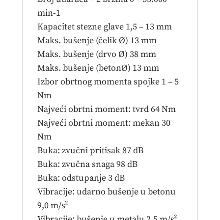
min-1
Kapacitet stezne glave 1,5 – 13 mm
Maks. bušenje (čelik Ø) 13 mm
Maks. bušenje (drvo Ø) 38 mm
Maks. bušenje (betonØ) 13 mm
Izbor obrtnog momentа spojkе 1 – 5
Nm
Najveći obrtni moment: tvrd 64 Nm
Najveći obrtni moment: mekan 30
Nm
Buka: zvučni pritisak 87 dB
Buka: zvučna snaga 98 dB
Buka: odstupanje 3 dB
Vibracije: udarno bušenje u betonu
9,0 m/s²
Vibracije: bušenje u metalu 2,5 m/s²