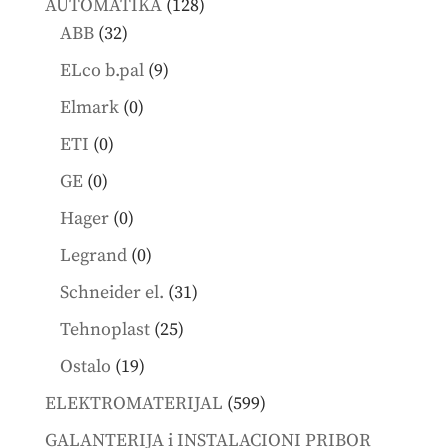
128
AUTOMATIKA
128
32
products
ABB
32
products
9
ELco b.pal
9
products
0
Elmark
0
products
0
ETI
0
products
0
GE
0
products
0
Hager
0
products
0
Legrand
0
products
31
Schneider el.
31
products
25
Tehnoplast
25
products
19
Ostalo
19
products
599
ELEKTROMATERIJAL
599
products
GALANTERIJA i INSTALACIONI PRIBOR