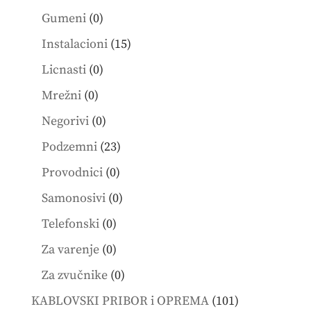
products
0
Gumeni
0
products
15
Instalacioni
15
products
0
Licnasti
0
products
0
Mrežni
0
products
0
Negorivi
0
products
23
Podzemni
23
products
0
Provodnici
0
products
0
Samonosivi
0
products
0
Telefonski
0
products
0
Za varenje
0
products
0
Za zvučnike
0
products
101
KABLOVSKI PRIBOR i OPREMA
101