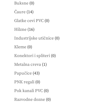
0
products
Buksne
0
products
14
Čaure
14
products
0
Glatke cevi PVC
0
products
16
Hilzne
16
products
0
Industrijske utičnice
0
products
0
Kleme
0
products
0
Konektori i spliteri
0
products
1
Metalna creva
1
product
43
Papučice
43
products
0
PNK regali
0
products
0
Pok kanali PVC
0
products
0
Razvodne dozne
0
products