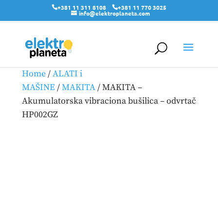
+381 11 311 8108
+381 11 770 3025
info@elektroplaneta.com
Home
/
ALATI i
MAŠINE
/
MAKITA
/ MAKITA –
Akumulatorska vibraciona bušilica – odvrtač
HP002GZ