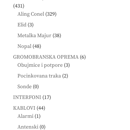
431
431
products
329
Aling Conel
329
products
3
Elid
3
products
38
Metalka Majur
38
products
48
Nopal
48
products
6
GROMOBRANSKA OPREMA
6
3
products
Obujmice i potpore
3
products
2
Pocinkovana traka
2
products
0
Sonde
0
products
17
INTERFONI
17
products
44
KABLOVI
44
1
products
Alarmi
1
product
0
Antenski
0