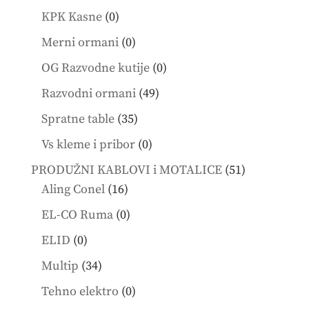
products
0
KPK Kasne
0
products
0
Merni ormani
0
products
0
OG Razvodne kutije
0
products
49
Razvodni ormani
49
products
35
Spratne table
35
products
0
Vs kleme i pribor
0
products
51
PRODUŽNI KABLOVI i MOTALICE
51
16
products
Aling Conel
16
products
0
EL-CO Ruma
0
products
0
ELID
0
products
34
Multip
34
products
0
Tehno elektro
0