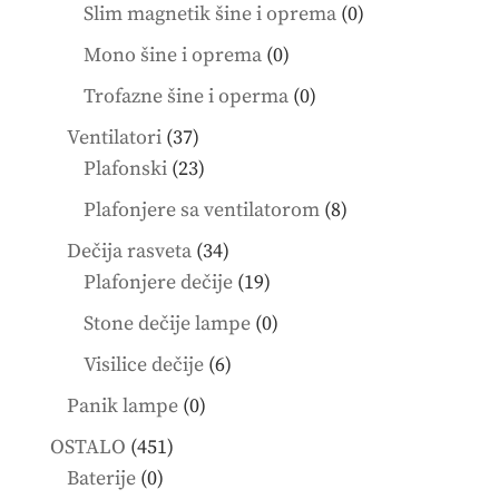
product
0
Slim magnetik šine i oprema
0
products
0
Mono šine i oprema
0
products
0
Trofazne šine i operma
0
products
37
Ventilatori
37
products
23
Plafonski
23
products
8
Plafonjere sa ventilatorom
8
products
34
Dečija rasveta
34
products
19
Plafonjere dečije
19
products
0
Stone dečije lampe
0
products
6
Visilice dečije
6
products
0
Panik lampe
0
products
451
OSTALO
451
0
products
Baterije
0