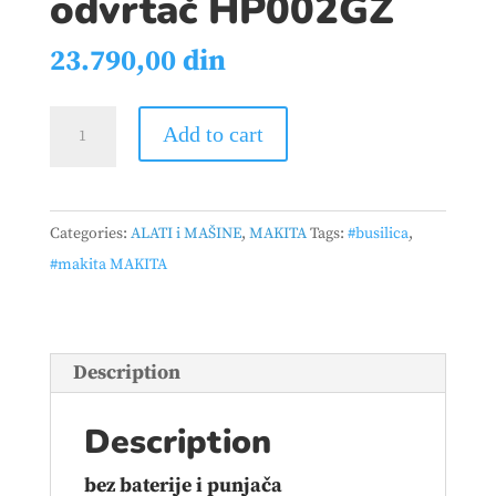
odvrtač HP002GZ
23.790,00
din
MAKITA
Add to cart
-
Akumulatorska
vibraciona
Categories:
ALATI i MAŠINE
,
MAKITA
Tags:
#busilica
,
bušilica
#makita MAKITA
-
odvrtač
HP002GZ
quantity
Description
Description
bez baterije i punjača