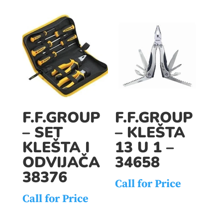
F.F.GROUP
F.F.GROUP
– SET
– KLEŠTA
KLEŠTA I
13 U 1 –
ODVIJAČA
34658
38376
Call for Price
Call for Price