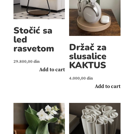
Stočić sa
led
Držač za
rasvetom
slusalice
29.800,00
din
KAKTUS
Add to cart
4.000,00
din
Add to cart