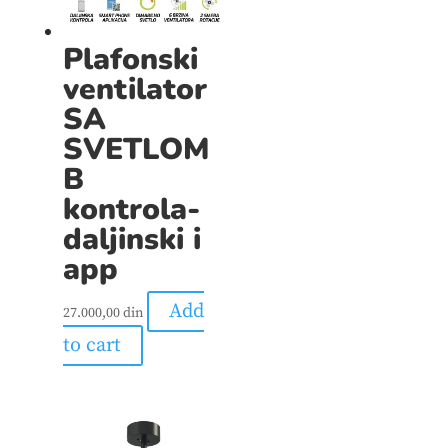
Plafonski
ventilator
SA
SVETLOM
B
kontrola-
daljinski i
app
Add
27.000,00
din
to cart