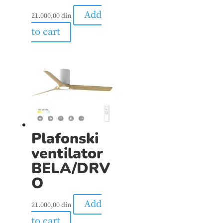
Add
21.000,00
din
to cart
Plafonski
ventilator
BELA/DRV
O
Add
21.000,00
din
to cart