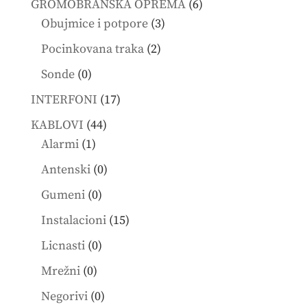
6
GROMOBRANSKA OPREMA
6
3
products
Obujmice i potpore
3
products
2
Pocinkovana traka
2
products
0
Sonde
0
products
17
INTERFONI
17
products
44
KABLOVI
44
1
products
Alarmi
1
product
0
Antenski
0
products
0
Gumeni
0
products
15
Instalacioni
15
products
0
Licnasti
0
products
0
Mrežni
0
products
0
Negorivi
0