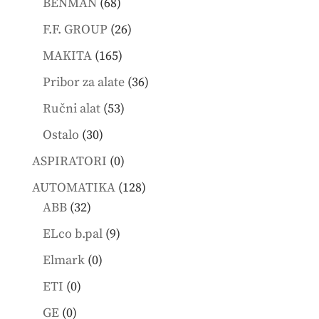
68
products
BENMAN
68
products
26
F.F. GROUP
26
products
165
MAKITA
165
products
36
Pribor za alate
36
products
53
Ručni alat
53
products
30
Ostalo
30
products
0
ASPIRATORI
0
products
128
AUTOMATIKA
128
32
products
ABB
32
products
9
ELco b.pal
9
products
0
Elmark
0
products
0
ETI
0
products
0
GE
0