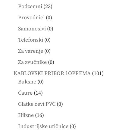
products
23
Podzemni
23
products
0
Provodnici
0
products
0
Samonosivi
0
products
0
Telefonski
0
products
0
Za varenje
0
products
0
Za zvučnike
0
products
101
KABLOVSKI PRIBOR i OPREMA
101
0
products
Buksne
0
products
14
Čaure
14
products
0
Glatke cevi PVC
0
products
16
Hilzne
16
products
0
Industrijske utičnice
0
products