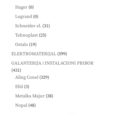
products
0
Hager
0
products
0
Legrand
0
products
31
Schneider el.
31
products
25
Tehnoplast
25
products
19
Ostalo
19
products
599
ELEKTROMATERIJAL
599
products
GALANTERIJA i INSTALACIONI PRIBOR
431
431
products
329
Aling Conel
329
products
3
Elid
3
products
38
Metalka Majur
38
products
48
Nopal
48
products