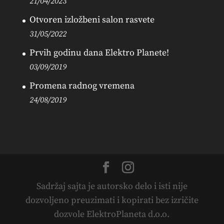
21/04/2023
Otvoren izložbeni salon rasvete
31/05/2022
Prvih godinu dana Elektro Planete!
03/09/2019
Promena radnog vremena
24/08/2019
Sadržaj sajta je autorsko delo i isti nije
dozvoljeno preuzimati i kopirati bez izričite
dozvole ElektroPlaneta d.o.o.