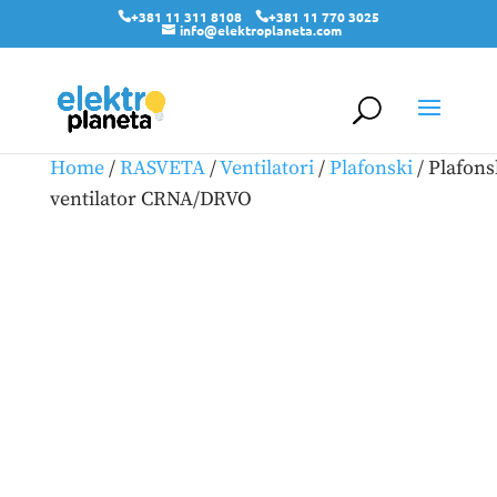
+381 11 311 8108
+381 11 770 3025
info@elektroplaneta.com
Home
/
RASVETA
/
Ventilatori
/
Plafonski
/ Plafons
ventilator CRNA/DRVO