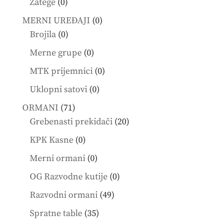
0
Zatege
0
products
0
MERNI UREĐAJI
0
0
products
Brojila
0
products
0
Merne grupe
0
products
0
MTK prijemnici
0
products
0
Uklopni satovi
0
products
71
ORMANI
71
products
20
Grebenasti prekidači
20
products
0
KPK Kasne
0
products
0
Merni ormani
0
products
0
OG Razvodne kutije
0
products
49
Razvodni ormani
49
products
35
Spratne table
35