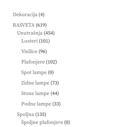
4
Dekoracija
4
products
619
RASVETA
619
products
454
Unutrašnja
454
101
products
Lusteri
101
products
96
Visilice
96
products
102
Plafonjere
102
products
0
Spot lampe
0
products
73
Zidne lampe
73
products
44
Stone lampe
44
products
33
Podne lampe
33
products
135
Spoljna
135
products
0
Spoljne plafonjere
0