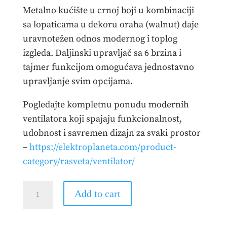
Metalno kućište u crnoj boji u kombinaciji
sa lopaticama u dekoru oraha (walnut) daje
uravnotežen odnos modernog i toplog
izgleda. Daljinski upravljač sa 6 brzina i
tajmer funkcijom omogućava jednostavno
upravljanje svim opcijama.
Pogledajte kompletnu ponudu modernih
ventilatora koji spajaju funkcionalnost,
udobnost i savremen dizajn za svaki prostor
–
https://elektroplaneta.com/product-
category/rasveta/ventilator/
Plafonski
Add to cart
ventilator
CRNA/DRVO