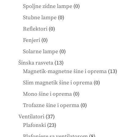
products
0
Spoljne zidne lampe
0
products
0
Stubne lampe
0
products
0
Reflektori
0
products
0
Fenjeri
0
products
0
Solarne lampe
0
products
13
Šinska rasveta
13
products
13
Magnetik-magnetne šine i oprema
13
product
0
Slim magnetik šine i oprema
0
products
0
Mono šine i oprema
0
products
0
Trofazne šine i operma
0
products
37
Ventilatori
37
products
23
Plafonski
23
products
8
Plafonjere sa ventilatorom
8