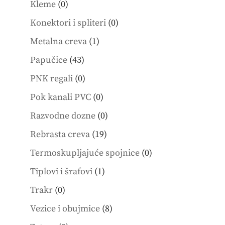
0
Kleme
0
products
0
Konektori i spliteri
0
products
1
Metalna creva
1
product
43
Papučice
43
products
0
PNK regali
0
products
0
Pok kanali PVC
0
products
0
Razvodne dozne
0
products
19
Rebrasta creva
19
products
0
Termoskupljajuće spojnice
0
products
1
Tiplovi i šrafovi
1
product
0
Trakr
0
products
8
Vezice i obujmice
8
products