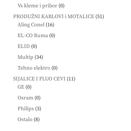
products
0
Vs kleme i pribor
0
products
51
PRODUŽNI KABLOVI i MOTALICE
51
16
products
Aling Conel
16
products
0
EL-CO Ruma
0
products
0
ELID
0
products
34
Multip
34
products
0
Tehno elektro
0
products
11
SIJALICE I FLUO CEVI
11
0
products
GE
0
products
0
Osram
0
products
3
Philips
3
products
8
Ostalo
8
products