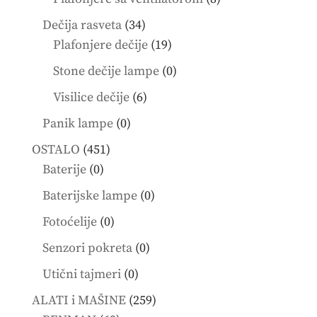
products
34
Dečija rasveta
34
products
19
Plafonjere dečije
19
products
0
Stone dečije lampe
0
products
6
Visilice dečije
6
products
0
Panik lampe
0
products
451
OSTALO
451
0
products
Baterije
0
products
0
Baterijske lampe
0
products
0
Fotoćelije
0
products
0
Senzori pokreta
0
products
0
Utični tajmeri
0
products
259
ALATI i MAŠINE
259