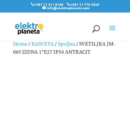
+381 11 311 8108
+381 11 770 3025
info@elektroplaneta.com
Home
/
RASVETA
/
Spoljna
/ SVETILJKA JM-
069 ZIDNA 1*E27 IP54 ANTRACIT