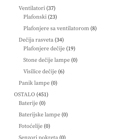
products
37
Ventilatori
37
products
23
Plafonski
23
products
8
Plafonjere sa ventilatorom
8
products
34
Dečija rasveta
34
products
19
Plafonjere dečije
19
products
0
Stone dečije lampe
0
products
6
Visilice dečije
6
products
0
Panik lampe
0
products
451
OSTALO
451
0
products
Baterije
0
products
0
Baterijske lampe
0
products
0
Fotoćelije
0
products
0
Senzori pokreta
0