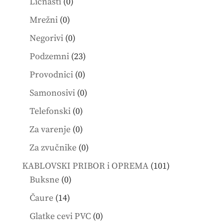
0
Licnasti
0
products
0
Mrežni
0
products
0
Negorivi
0
products
23
Podzemni
23
products
0
Provodnici
0
products
0
Samonosivi
0
products
0
Telefonski
0
products
0
Za varenje
0
products
0
Za zvučnike
0
products
101
KABLOVSKI PRIBOR i OPREMA
101
0
products
Buksne
0
products
14
Čaure
14
products
0
Glatke cevi PVC
0