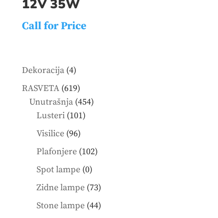
12V 35W
Call for Price
4
Dekoracija
4
products
619
RASVETA
619
products
454
Unutrašnja
454
101
products
Lusteri
101
products
96
Visilice
96
products
102
Plafonjere
102
products
0
Spot lampe
0
products
73
Zidne lampe
73
products
44
Stone lampe
44