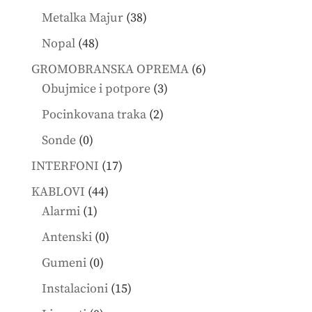
products
38
Metalka Majur
38
products
48
Nopal
48
products
6
GROMOBRANSKA OPREMA
6
3
products
Obujmice i potpore
3
products
2
Pocinkovana traka
2
products
0
Sonde
0
products
17
INTERFONI
17
products
44
KABLOVI
44
1
products
Alarmi
1
product
0
Antenski
0
products
0
Gumeni
0
products
15
Instalacioni
15
products