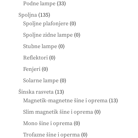
products
33
Podne lampe
33
products
135
Spoljna
135
products
0
Spoljne plafonjere
0
products
0
Spoljne zidne lampe
0
products
0
Stubne lampe
0
products
0
Reflektori
0
products
0
Fenjeri
0
products
0
Solarne lampe
0
products
13
Šinska rasveta
13
products
13
Magnetik-magnetne šine i oprema
13
product
0
Slim magnetik šine i oprema
0
products
0
Mono šine i oprema
0
products
0
Trofazne šine i operma
0