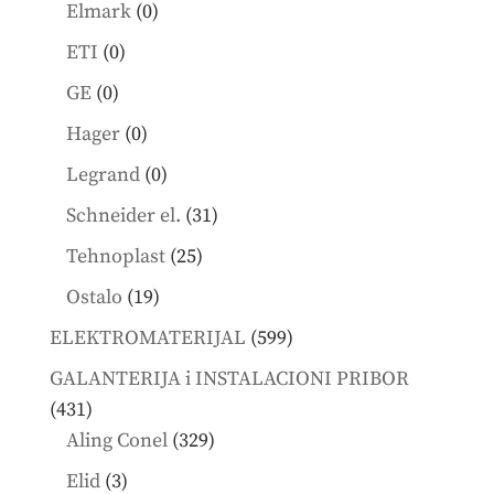
products
0
Elmark
0
products
0
ETI
0
products
0
GE
0
products
0
Hager
0
products
0
Legrand
0
products
31
Schneider el.
31
products
25
Tehnoplast
25
products
19
Ostalo
19
products
599
ELEKTROMATERIJAL
599
products
GALANTERIJA i INSTALACIONI PRIBOR
431
431
products
329
Aling Conel
329
products
3
Elid
3