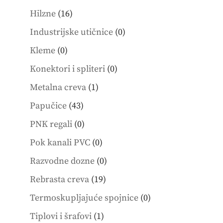
products
16
Hilzne
16
products
0
Industrijske utičnice
0
products
0
Kleme
0
products
0
Konektori i spliteri
0
products
1
Metalna creva
1
product
43
Papučice
43
products
0
PNK regali
0
products
0
Pok kanali PVC
0
products
0
Razvodne dozne
0
products
19
Rebrasta creva
19
products
0
Termoskupljajuće spojnice
0
products
1
Tiplovi i šrafovi
1