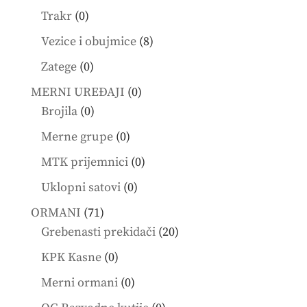
product
0
Trakr
0
products
8
Vezice i obujmice
8
products
0
Zatege
0
products
0
MERNI UREĐAJI
0
0
products
Brojila
0
products
0
Merne grupe
0
products
0
MTK prijemnici
0
products
0
Uklopni satovi
0
products
71
ORMANI
71
products
20
Grebenasti prekidači
20
products
0
KPK Kasne
0
products
0
Merni ormani
0
products