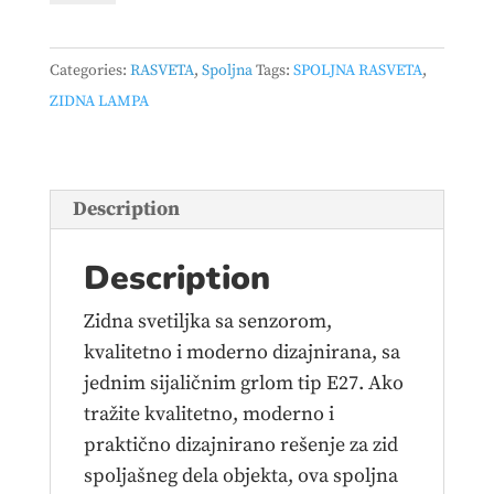
069
ZIDNA
Categories:
RASVETA
,
Spoljna
Tags:
SPOLJNA RASVETA
,
1*E27
ZIDNA LAMPA
IP54
ANTRACIT
quantity
Description
Description
Zidna svetiljka sa senzorom,
kvalitetno i moderno dizajnirana, sa
jednim sijaličnim grlom tip E27. Ako
tražite kvalitetno, moderno i
praktično dizajnirano rešenje za zid
spoljašneg dela objekta, ova spoljna