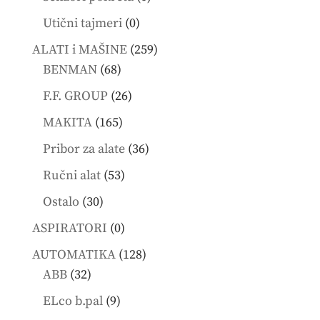
products
0
Utični tajmeri
0
products
259
ALATI i MAŠINE
259
68
products
BENMAN
68
products
26
F.F. GROUP
26
products
165
MAKITA
165
products
36
Pribor za alate
36
products
53
Ručni alat
53
products
30
Ostalo
30
products
0
ASPIRATORI
0
products
128
AUTOMATIKA
128
32
products
ABB
32
products
9
ELco b.pal
9