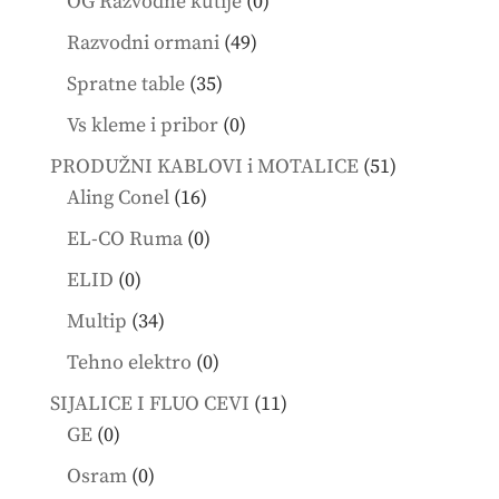
0
OG Razvodne kutije
0
products
49
Razvodni ormani
49
products
35
Spratne table
35
products
0
Vs kleme i pribor
0
products
51
PRODUŽNI KABLOVI i MOTALICE
51
16
products
Aling Conel
16
products
0
EL-CO Ruma
0
products
0
ELID
0
products
34
Multip
34
products
0
Tehno elektro
0
products
11
SIJALICE I FLUO CEVI
11
0
products
GE
0
products
0
Osram
0