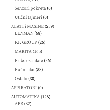
products
0
Senzori pokreta
0
products
0
Utični tajmeri
0
products
259
ALATI i MAŠINE
259
68
products
BENMAN
68
products
26
F.F. GROUP
26
products
165
MAKITA
165
products
36
Pribor za alate
36
products
53
Ručni alat
53
products
30
Ostalo
30
products
0
ASPIRATORI
0
products
128
AUTOMATIKA
128
32
products
ABB
32