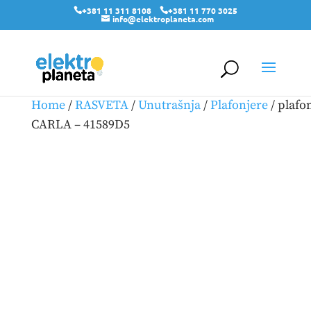
+381 11 311 8108
+381 11 770 3025
info@elektroplaneta.com
Home
/
RASVETA
/
Unutrašnja
/
Plafonjere
/ plafo
CARLA – 41589D5