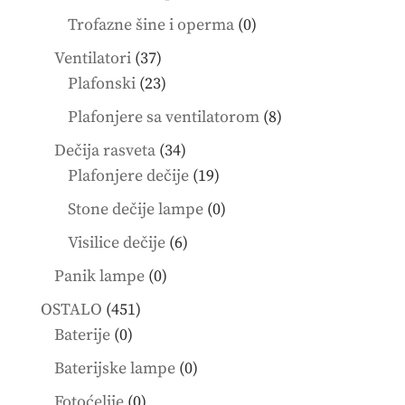
products
0
Trofazne šine i operma
0
products
37
Ventilatori
37
products
23
Plafonski
23
products
8
Plafonjere sa ventilatorom
8
products
34
Dečija rasveta
34
products
19
Plafonjere dečije
19
products
0
Stone dečije lampe
0
products
6
Visilice dečije
6
products
0
Panik lampe
0
products
451
OSTALO
451
0
products
Baterije
0
products
0
Baterijske lampe
0
products
0
Fotoćelije
0