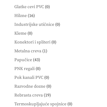
products
0
Glatke cevi PVC
0
products
16
Hilzne
16
products
0
Industrijske utičnice
0
products
0
Kleme
0
products
0
Konektori i spliteri
0
products
1
Metalna creva
1
product
43
Papučice
43
products
0
PNK regali
0
products
0
Pok kanali PVC
0
products
0
Razvodne dozne
0
products
19
Rebrasta creva
19
products
0
Termoskupljajuće spojnice
0