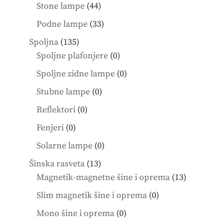
products
44
Stone lampe
44
products
33
Podne lampe
33
products
135
Spoljna
135
products
0
Spoljne plafonjere
0
products
0
Spoljne zidne lampe
0
products
0
Stubne lampe
0
products
0
Reflektori
0
products
0
Fenjeri
0
products
0
Solarne lampe
0
products
13
Šinska rasveta
13
products
13
Magnetik-magnetne šine i oprema
13
product
0
Slim magnetik šine i oprema
0
products
0
Mono šine i oprema
0