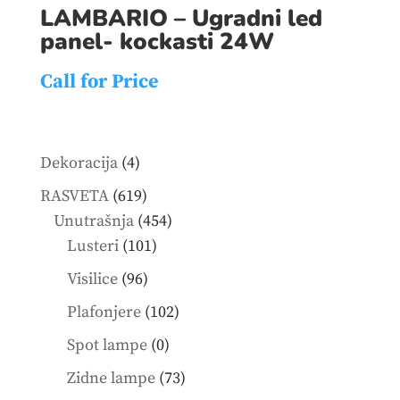
LAMBARIO – Ugradni led
panel- kockasti 24W
Call for Price
4
Dekoracija
4
products
619
RASVETA
619
products
454
Unutrašnja
454
101
products
Lusteri
101
products
96
Visilice
96
products
102
Plafonjere
102
products
0
Spot lampe
0
products
73
Zidne lampe
73