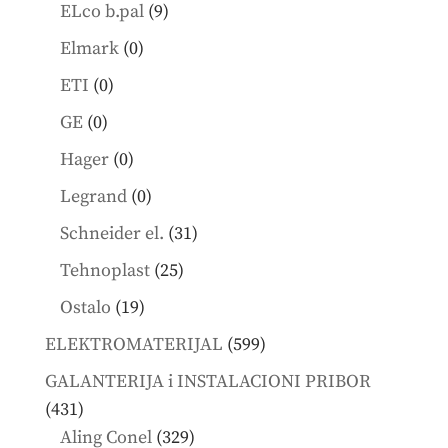
products
9
ELco b.pal
9
products
0
Elmark
0
products
0
ETI
0
products
0
GE
0
products
0
Hager
0
products
0
Legrand
0
products
31
Schneider el.
31
products
25
Tehnoplast
25
products
19
Ostalo
19
products
599
ELEKTROMATERIJAL
599
products
GALANTERIJA i INSTALACIONI PRIBOR
431
431
products
329
Aling Conel
329