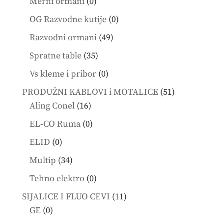
0
Merni ormani
0
products
0
OG Razvodne kutije
0
products
49
Razvodni ormani
49
products
35
Spratne table
35
products
0
Vs kleme i pribor
0
products
51
PRODUŽNI KABLOVI i MOTALICE
51
16
products
Aling Conel
16
products
0
EL-CO Ruma
0
products
0
ELID
0
products
34
Multip
34
products
0
Tehno elektro
0
products
11
SIJALICE I FLUO CEVI
11
0
products
GE
0