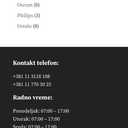
products
0
Osram
0
products
3
Philips
3
products
8
Ostalo
8
products
Kontakt telefon:
+381 11 3118 108
+381 11 770 30 25
Radno vreme:
Ponedeljak: 07:00 – 17:00
Utorak: 07:00 – 17:00
Sreda: 07:00 – 17:00