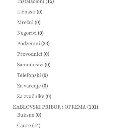
15
Instalacioni
15
products
0
Licnasti
0
products
0
Mrežni
0
products
0
Negorivi
0
products
23
Podzemni
23
products
0
Provodnici
0
products
0
Samonosivi
0
products
0
Telefonski
0
products
0
Za varenje
0
products
0
Za zvučnike
0
products
101
KABLOVSKI PRIBOR i OPREMA
101
0
products
Buksne
0
products
14
Čaure
14