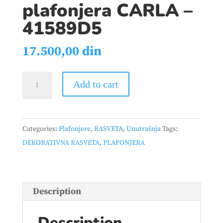
plafonjera CARLA –
41589D5
17.500,00
din
plafonjera
Add to cart
CARLA
-
41589D5
Categories:
Plafonjere
,
RASVETA
,
Unutrašnja
Tags:
quantity
DEKORATIVNA RASVETA
,
PLAFONJERA
Description
Description