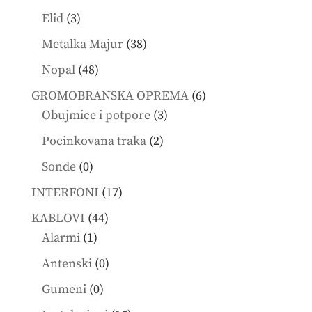
products
3
Elid
3
products
38
Metalka Majur
38
products
48
Nopal
48
products
6
GROMOBRANSKA OPREMA
6
3
products
Obujmice i potpore
3
products
2
Pocinkovana traka
2
products
0
Sonde
0
products
17
INTERFONI
17
products
44
KABLOVI
44
1
products
Alarmi
1
product
0
Antenski
0
products
0
Gumeni
0
products