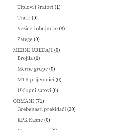
products
1
Tiplovi i šrafovi
1
product
0
Trakr
0
products
8
Vezice i obujmice
8
products
0
Zatege
0
products
0
MERNI UREĐAJI
0
0
products
Brojila
0
products
0
Merne grupe
0
products
0
MTK prijemnici
0
products
0
Uklopni satovi
0
products
71
ORMANI
71
products
20
Grebenasti prekidači
20
products
0
KPK Kasne
0
products