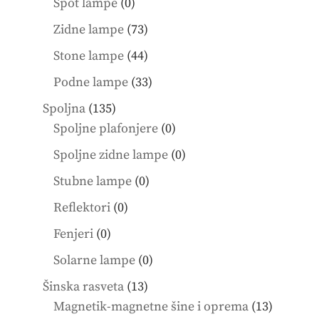
0
Spot lampe
0
products
73
Zidne lampe
73
products
44
Stone lampe
44
products
33
Podne lampe
33
products
135
Spoljna
135
products
0
Spoljne plafonjere
0
products
0
Spoljne zidne lampe
0
products
0
Stubne lampe
0
products
0
Reflektori
0
products
0
Fenjeri
0
products
0
Solarne lampe
0
products
13
Šinska rasveta
13
products
13
Magnetik-magnetne šine i oprema
13