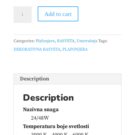
PLAFONJERA
Add to cart
108
24/48W
CRNA/DRVO
Categories:
Plafonjere
,
RASVETA
,
Unutrašnja
Tags:
quantity
DEKORATIVNA RASVETA
,
PLAFONJERA
Description
Description
Nazivna snaga
24/48W
Temperatura boje svetlosti
3000 K – 4000 K – 6000 K