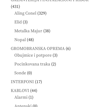
431
431
products
329
Aling Conel
329
products
3
Elid
3
products
38
Metalka Majur
38
products
48
Nopal
48
products
6
GROMOBRANSKA OPREMA
6
3
products
Obujmice i potpore
3
products
2
Pocinkovana traka
2
products
0
Sonde
0
products
17
INTERFONI
17
products
44
KABLOVI
44
1
products
Alarmi
1
product
0
Antenski
0