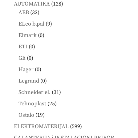
products
128
AUTOMATIKA
128
32
products
ABB
32
products
9
ELco b.pal
9
products
0
Elmark
0
products
0
ETI
0
products
0
GE
0
products
0
Hager
0
products
0
Legrand
0
products
31
Schneider el.
31
products
25
Tehnoplast
25
products
19
Ostalo
19
products
599
ELEKTROMATERIJAL
599
products
GALANTERIJA i INSTALACIONI PRIBOR