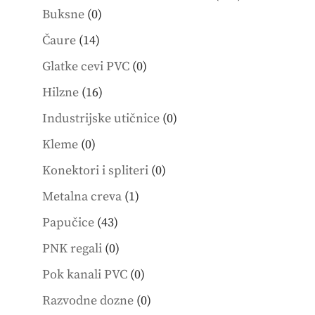
0
products
Buksne
0
products
14
Čaure
14
products
0
Glatke cevi PVC
0
products
16
Hilzne
16
products
0
Industrijske utičnice
0
products
0
Kleme
0
products
0
Konektori i spliteri
0
products
1
Metalna creva
1
product
43
Papučice
43
products
0
PNK regali
0
products
0
Pok kanali PVC
0
products
0
Razvodne dozne
0