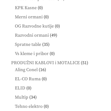
products
0
KPK Kasne
0
products
0
Merni ormani
0
products
0
OG Razvodne kutije
0
products
49
Razvodni ormani
49
products
35
Spratne table
35
products
0
Vs kleme i pribor
0
products
51
PRODUŽNI KABLOVI i MOTALICE
51
16
products
Aling Conel
16
products
0
EL-CO Ruma
0
products
0
ELID
0
products
34
Multip
34
products
0
Tehno elektro
0