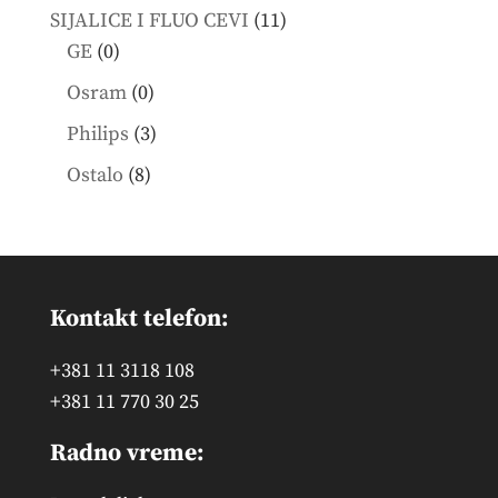
products
11
SIJALICE I FLUO CEVI
11
0
products
GE
0
products
0
Osram
0
products
3
Philips
3
products
8
Ostalo
8
products
Kontakt telefon:
+381 11 3118 108
+381 11 770 30 25
Radno vreme: