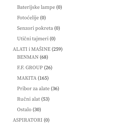
products
0
Baterijske lampe
0
products
0
Fotoćelije
0
products
0
Senzori pokreta
0
products
0
Utični tajmeri
0
products
259
ALATI i MAŠINE
259
68
products
BENMAN
68
products
26
F.F. GROUP
26
products
165
MAKITA
165
products
36
Pribor za alate
36
products
53
Ručni alat
53
products
30
Ostalo
30
products
0
ASPIRATORI
0