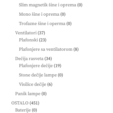
product
0
Slim magnetik šine i oprema
0
products
0
Mono šine i oprema
0
products
0
Trofazne šine i operma
0
products
37
Ventilatori
37
products
23
Plafonski
23
products
8
Plafonjere sa ventilatorom
8
products
34
Dečija rasveta
34
products
19
Plafonjere dečije
19
products
0
Stone dečije lampe
0
products
6
Visilice dečije
6
products
0
Panik lampe
0
products
451
OSTALO
451
0
products
Baterije
0