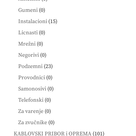
products
0
Gumeni
0
products
15
Instalacioni
15
products
0
Licnasti
0
products
0
Mrežni
0
products
0
Negorivi
0
products
23
Podzemni
23
products
0
Provodnici
0
products
0
Samonosivi
0
products
0
Telefonski
0
products
0
Za varenje
0
products
0
Za zvučnike
0
products
101
KABLOVSKI PRIBOR i OPREMA
101