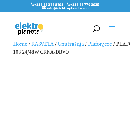
+381 11 311 8108
+381 11 770 3025
info@elektroplaneta.com
Home
/
RASVETA
/
Unutrašnja
/
Plafonjere
/ PLA
108 24/48W CRNA/DRVO