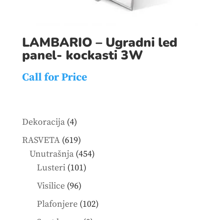
LAMBARIO – Ugradni led
panel- kockasti 3W
Call for Price
4
Dekoracija
4
products
619
RASVETA
619
products
454
Unutrašnja
454
101
products
Lusteri
101
products
96
Visilice
96
products
102
Plafonjere
102
products