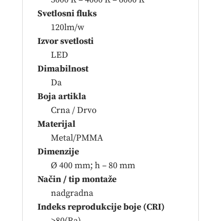
Svetlosni fluks
120lm/w
Izvor svetlosti
LED
Dimabilnost
Da
Boja artikla
Crna / Drvo
Materijal
Metal/PMMA
Dimenzije
Ø 400 mm; h – 80 mm
Način / tip montaže
nadgradna
Indeks reprodukcije boje (CRI)
≥80(Ra)