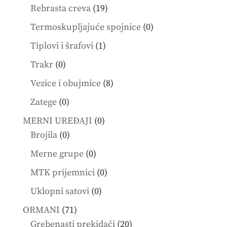
products
19
Rebrasta creva
19
products
0
Termoskupljajuće spojnice
0
products
1
Tiplovi i šrafovi
1
product
0
Trakr
0
products
8
Vezice i obujmice
8
products
0
Zatege
0
products
0
MERNI UREĐAJI
0
0
products
Brojila
0
products
0
Merne grupe
0
products
0
MTK prijemnici
0
products
0
Uklopni satovi
0
products
71
ORMANI
71
products
20
Grebenasti prekidači
20