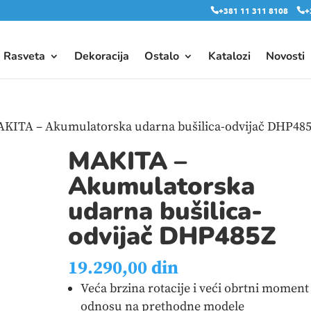
+381 11 311 8108
+
Rasveta
Dekoracija
Ostalo
Katalozi
Novosti
AKITA – Akumulatorska udarna bušilica-odvijač DHP48
MAKITA –
Akumulatorska
udarna bušilica-
odvijač DHP485Z
19.290,00
din
Veća brzina rotacije i veći obrtni moment
odnosu na prethodne modele