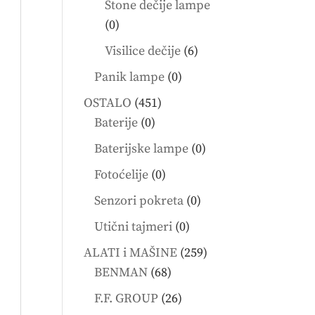
Stone dečije lampe
0
0
products
6
Visilice dečije
6
products
0
Panik lampe
0
products
451
OSTALO
451
0
products
Baterije
0
products
0
Baterijske lampe
0
products
0
Fotoćelije
0
products
0
Senzori pokreta
0
products
0
Utični tajmeri
0
products
259
ALATI i MAŠINE
259
68
products
BENMAN
68
products
26
F.F. GROUP
26