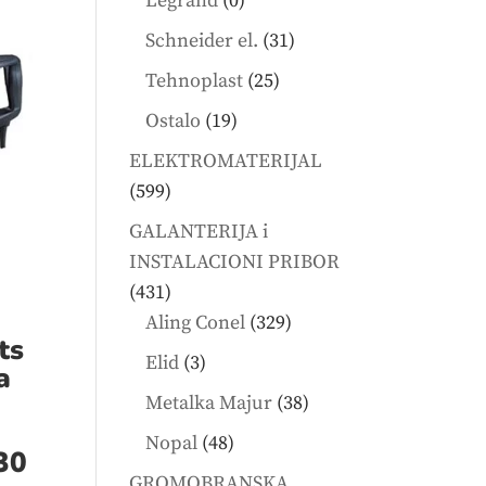
Legrand
0
products
31
Schneider el.
31
products
25
Tehnoplast
25
products
19
Ostalo
19
products
ELEKTROMATERIJAL
599
599
products
GALANTERIJA i
INSTALACIONI PRIBOR
431
431
products
329
Aling Conel
329
ts
products
3
Elid
3
a
products
38
Metalka Majur
38
products
48
Nopal
48
30
products
GROMOBRANSKA