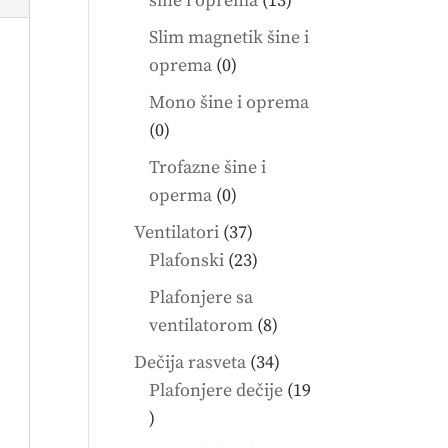
šine i oprema
13
products
Slim magnetik šine i
0
oprema
0
products
Mono šine i oprema
0
0
products
Trofazne šine i
0
operma
0
products
37
Ventilatori
37
products
23
Plafonski
23
products
Plafonjere sa
8
ventilatorom
8
products
34
Dečija rasveta
34
products
Plafonjere dečije
19
19
products