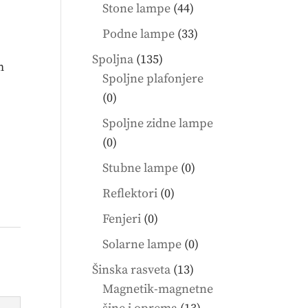
products
44
Stone lampe
44
products
33
Podne lampe
33
products
135
Spoljna
135
m
products
Spoljne plafonjere
0
0
products
Spoljne zidne lampe
0
0
products
0
Stubne lampe
0
products
0
Reflektori
0
products
0
Fenjeri
0
products
0
Solarne lampe
0
products
13
Šinska rasveta
13
products
Magnetik-magnetne
13