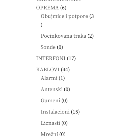
6
OPREMA
6
products
Obujmice i potpore
3
3
products
2
Pocinkovana traka
2
products
0
Sonde
0
products
17
INTERFONI
17
products
44
KABLOVI
44
1
products
Alarmi
1
product
0
Antenski
0
products
0
Gumeni
0
products
15
Instalacioni
15
products
0
Licnasti
0
products
0
Mrežni
0