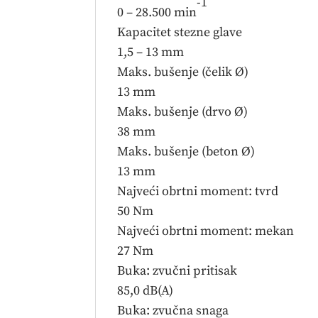
-1
0 – 28.500 min
Kapacitet stezne glave
1,5 – 13 mm
Maks. bušenje (čelik Ø)
13 mm
Maks. bušenje (drvo Ø)
38 mm
Maks. bušenje (beton Ø)
13 mm
Najveći obrtni moment: tvrd
50 Nm
Najveći obrtni moment: mekan
27 Nm
Buka: zvučni pritisak
85,0 dB(A)
Buka: zvučna snaga