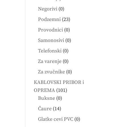
products
0
Negorivi
0
products
23
Podzemni
23
products
0
Provodnici
0
products
0
Samonosivi
0
products
0
Telefonski
0
products
0
Za varenje
0
products
0
Za zvučnike
0
products
KABLOVSKI PRIBOR i
101
OPREMA
101
0
products
Buksne
0
products
14
Čaure
14
products
0
Glatke cevi PVC
0
products