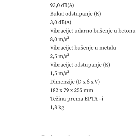
93,0 dB(A)
Buka: odstupanje (K)
3,0 dB(A)
Vibracije: udarno bušenje u betonu
8,0 m/s²
Vibracije: bušenje u metalu
2,5 m/s²
Vibracije: odstupanje (K)
1,5 m/s²
Dimenzije (D x Š x V)
182 x 79 x 255 mm
Težina prema EPTA –i
1,8 kg