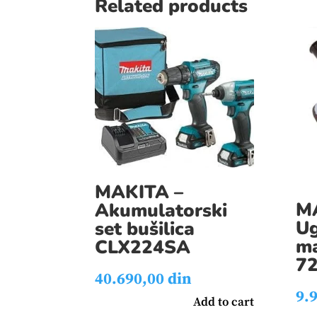
Related products
MAKITA –
M
Akumulatorski
Ug
set bušilica
ma
CLX224SA
7
40.690,00
din
9.
Add to cart