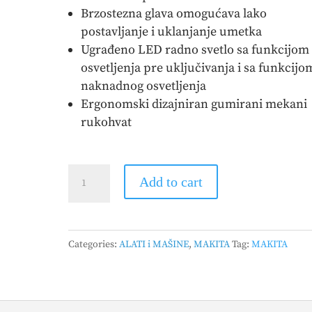
Brzostezna glava omogućava lako
postavljanje i uklanjanje umetka
Ugrađeno LED radno svetlo sa funkcijom
osvetljenja pre uključivanja i sa funkcijo
naknadnog osvetljenja
Ergonomski dizajniran gumirani mekani
rukohvat
MAKITA
Add to cart
-
Akumulatorska
udarna
Categories:
ALATI i MAŠINE
,
MAKITA
Tag:
MAKITA
bušilica-
odvijač
DHP485Z
quantity