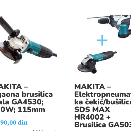
AKITA –
MAKITA –
aona brusilica
Elektropneuma
la GA4530;
ka čekić/bušilic
20W; 115mm
SDS MAX
HR4002 +
990,00
din
Brusilica GA50