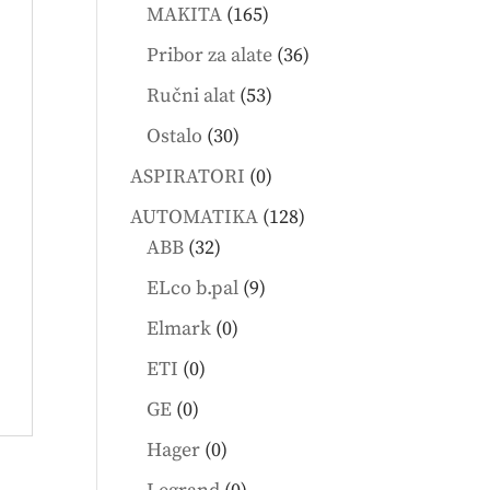
products
165
MAKITA
165
products
36
Pribor za alate
36
products
53
Ručni alat
53
products
30
Ostalo
30
products
0
ASPIRATORI
0
products
128
AUTOMATIKA
128
32
products
ABB
32
products
9
ELco b.pal
9
products
0
Elmark
0
products
0
ETI
0
products
0
GE
0
products
0
Hager
0
products
0