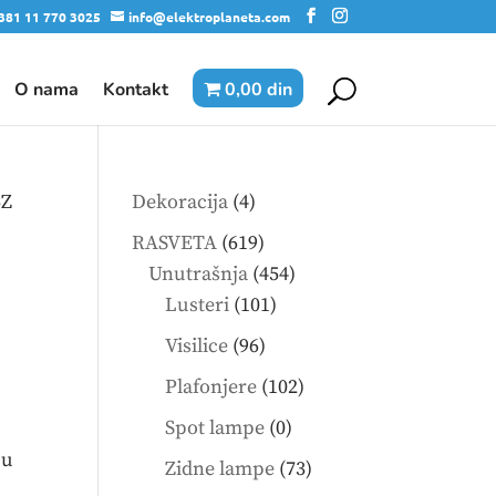
381 11 770 3025
info@elektroplaneta.com
O nama
Kontakt
0,00 din
4
5Z
Dekoracija
4
products
619
RASVETA
619
products
454
Unutrašnja
454
101
products
Lusteri
101
products
96
Visilice
96
products
102
Plafonjere
102
products
0
Spot lampe
0
products
 u
73
Zidne lampe
73