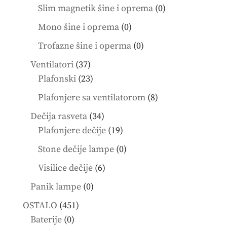
product
0
Slim magnetik šine i oprema
0
products
0
Mono šine i oprema
0
products
0
Trofazne šine i operma
0
products
37
Ventilatori
37
products
23
Plafonski
23
products
8
Plafonjere sa ventilatorom
8
products
34
Dečija rasveta
34
products
19
Plafonjere dečije
19
products
0
Stone dečije lampe
0
products
6
Visilice dečije
6
products
0
Panik lampe
0
products
451
OSTALO
451
0
products
Baterije
0