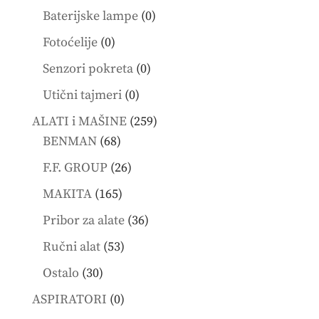
products
0
Baterijske lampe
0
products
0
Fotoćelije
0
products
0
Senzori pokreta
0
products
0
Utični tajmeri
0
products
259
ALATI i MAŠINE
259
68
products
BENMAN
68
products
26
F.F. GROUP
26
products
165
MAKITA
165
products
36
Pribor za alate
36
products
53
Ručni alat
53
products
30
Ostalo
30
products
0
ASPIRATORI
0
products