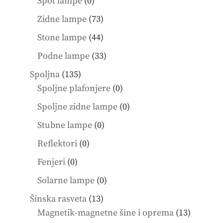
0
Spot lampe
0
products
73
Zidne lampe
73
products
44
Stone lampe
44
products
33
Podne lampe
33
products
135
Spoljna
135
products
0
Spoljne plafonjere
0
products
0
Spoljne zidne lampe
0
products
0
Stubne lampe
0
products
0
Reflektori
0
products
0
Fenjeri
0
products
0
Solarne lampe
0
products
13
Šinska rasveta
13
products
13
Magnetik-magnetne šine i oprema
13