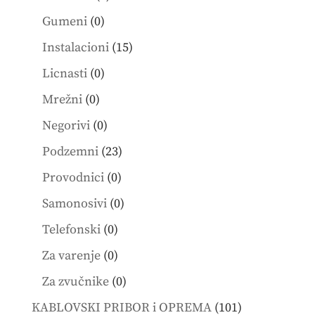
products
0
Gumeni
0
products
15
Instalacioni
15
products
0
Licnasti
0
products
0
Mrežni
0
products
0
Negorivi
0
products
23
Podzemni
23
products
0
Provodnici
0
products
0
Samonosivi
0
products
0
Telefonski
0
products
0
Za varenje
0
products
0
Za zvučnike
0
products
101
KABLOVSKI PRIBOR i OPREMA
101