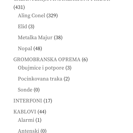
431
431
products
329
Aling Conel
329
products
3
Elid
3
products
38
Metalka Majur
38
products
48
Nopal
48
products
6
GROMOBRANSKA OPREMA
6
3
products
Obujmice i potpore
3
products
2
Pocinkovana traka
2
products
0
Sonde
0
products
17
INTERFONI
17
products
44
KABLOVI
44
1
products
Alarmi
1
product
0
Antenski
0