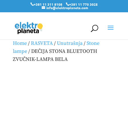
+381 11 311 8108
+381 11 770 3025
info@elektroplaneta.com
Home
/
RASVETA
/
Unutrašnja
/
Stone
lampe
/ DEČIJA STONA BLUETOOTH
ZVUČNIK-LAMPA BELA