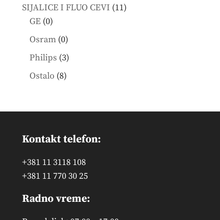
products
11
SIJALICE I FLUO CEVI
11
0
products
GE
0
products
0
Osram
0
products
3
Philips
3
products
8
Ostalo
8
products
Kontakt telefon:
+381 11 3118 108
+381 11 770 30 25
Radno vreme: