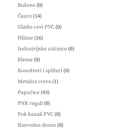
0
products
Buksne
0
products
14
Čaure
14
products
0
Glatke cevi PVC
0
products
16
Hilzne
16
products
0
Industrijske utičnice
0
products
0
Kleme
0
products
0
Konektori i spliteri
0
products
1
Metalna creva
1
product
43
Papučice
43
products
0
PNK regali
0
products
0
Pok kanali PVC
0
products
0
Razvodne dozne
0