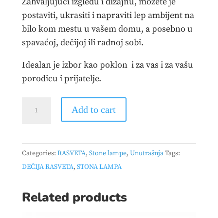
Zahvaljujući izgledu i dizajnu, možete je
postaviti, ukrasiti i napraviti lep ambijent na
bilo kom mestu u vašem domu, a posebno u
spavaćoj, dečijoj ili radnoj sobi.
Idealan je izbor kao poklon i za vas i za vašu
porodicu i prijatelje.
DEČIJA
Add to cart
STONA
BLUETOOTH
ZVUČNIK-
Categories:
RASVETA
,
Stone lampe
,
Unutrašnja
Tags:
LAMPA
DEČIJA RASVETA
,
STONA LAMPA
BELA
quantity
Related products