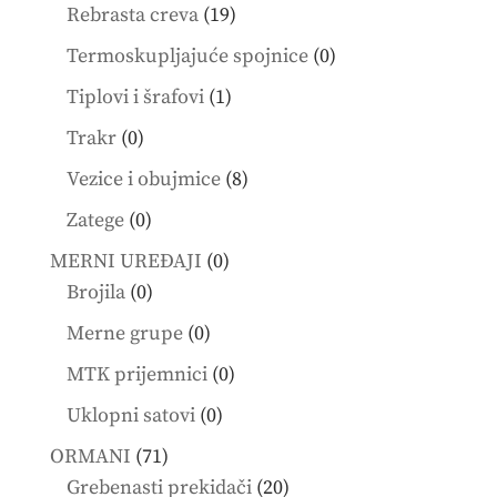
products
19
Rebrasta creva
19
products
0
Termoskupljajuće spojnice
0
products
1
Tiplovi i šrafovi
1
product
0
Trakr
0
products
8
Vezice i obujmice
8
products
0
Zatege
0
products
0
MERNI UREĐAJI
0
0
products
Brojila
0
products
0
Merne grupe
0
products
0
MTK prijemnici
0
products
0
Uklopni satovi
0
products
71
ORMANI
71
products
20
Grebenasti prekidači
20