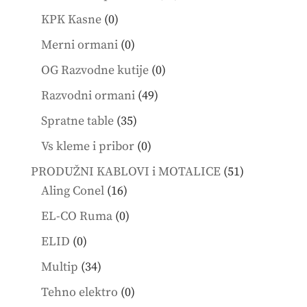
products
0
KPK Kasne
0
products
0
Merni ormani
0
products
0
OG Razvodne kutije
0
products
49
Razvodni ormani
49
products
35
Spratne table
35
products
0
Vs kleme i pribor
0
products
51
PRODUŽNI KABLOVI i MOTALICE
51
16
products
Aling Conel
16
products
0
EL-CO Ruma
0
products
0
ELID
0
products
34
Multip
34
products
0
Tehno elektro
0