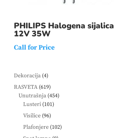
PHILIPS Halogena sijalica
12V 35W
Call for Price
4
Dekoracija
4
products
619
RASVETA
619
products
454
Unutrašnja
454
101
products
Lusteri
101
products
96
Visilice
96
products
102
Plafonjere
102
products