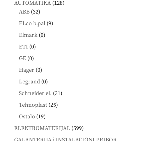
128
AUTOMATIKA
128
32
products
ABB
32
products
9
ELco b.pal
9
products
0
Elmark
0
products
0
ETI
0
products
0
GE
0
products
0
Hager
0
products
0
Legrand
0
products
31
Schneider el.
31
products
25
Tehnoplast
25
products
19
Ostalo
19
products
599
ELEKTROMATERIJAL
599
products
GALANTERIJA i INSTALACIONI PRIBOR