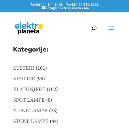
+381 11 311 8108
+381 11 770 3025
info@elektroplaneta.com
Kategorije:
101
LUSTERI
101
products
96
VISILICE
96
products
102
PLAFONJERE
102
products
0
SPOT LAMPE
0
products
73
ZIDNE LAMPE
73
products
44
STONE LAMPE
44