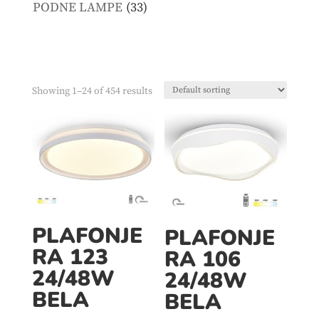
products
33
PODNE LAMPE
33
products
Showing 1–24 of 454 results
PLAFONJE
PLAFONJE
RA 123
RA 106
24/48W
24/48W
BELA
BELA